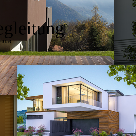
egleitung
460153