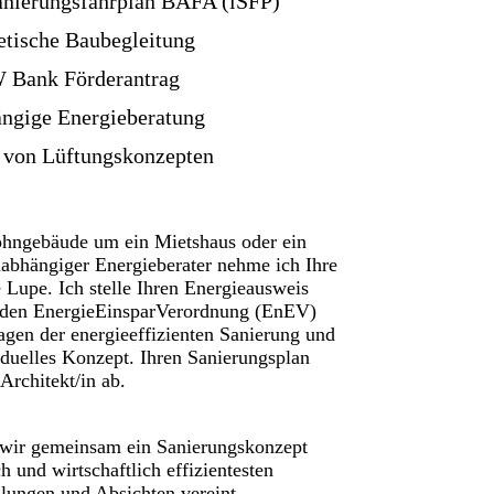
anierungsfahrplan BAFA (iSFP)
tische Baubegleitung
 Bank Förderantrag
ngige Energieberatung
 von Lüftungskonzepten
ohngebäude um ein Mietshaus oder ein
nabhängiger Energieberater nehme ich Ihre
 Lupe. Ich stelle Ihren Energieausweis
nden EnergieEinsparVerordnung (EnEV)
Fragen der energieeffizienten Sanierung und
iduelles Konzept. Ihren Sanierungsplan
Architekt/in ab.
ss wir gemeinsam ein Sanierungskonzept
h und wirtschaftlich effizientesten
lungen und Absichten vereint.