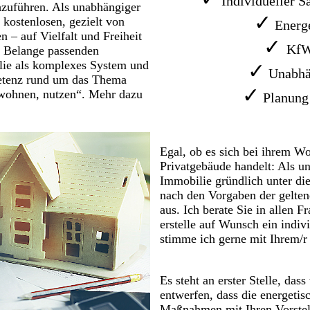
Individueller S
zuführen. Als unabhängiger
✓
 kostenlosen, gezielt von
Energe
 – auf Vielfalt und Freiheit
✓
KfW
en Belange passenden
ilie als komplexes System und
✓
Unabhä
mpetenz rund um das Thema
✓
, wohnen, nutzen“. Mehr dazu
Planung
Egal, ob es sich bei ihrem W
Privatgebäude handelt: Als u
Immobilie gründlich unter die
nach den Vorgaben der gelte
aus. Ich berate Sie in allen 
erstelle auf Wunsch ein indiv
stimme ich gerne mit Ihrem/r 
Es steht an erster Stelle, da
entwerfen, dass die energetisc
Maßnahmen mit Ihren Vorstel